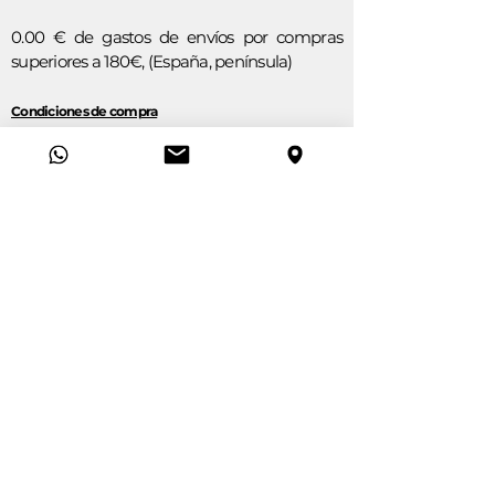
0.00 € de gastos de envíos por compras
superiores a 180€, (España, península)
Condiciones de compra
La Despensa de La Mancha
en Madrid
Mercado Municipal de Pacífico, Local
29
C/ Valderribas, 30 (Madrid)
Lunes : 9:00 - 14:00. Jueves a
Viernes: 9:00 - 14:00 y 17:00 - 20:00
​Sábados: 9:00 - 14:30