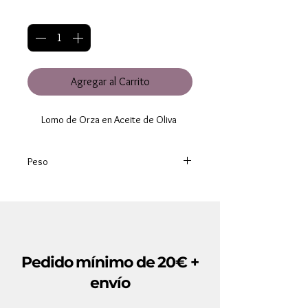
Cantidad
*
Agregar al Carrito
Lomo de Orza en Aceite de Oliva
Peso
Bruto : 1250 gr
Neto : 850 gr
Escurrido : 400 gr
Pedido mínimo de 20€ +
envío