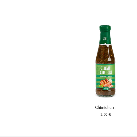
Vista rápida
Chimichurri
Precio
3,50 €