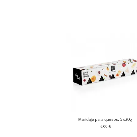
Maridaje para quesos. 5x30g
Vista rápida
Precio
6,00 €