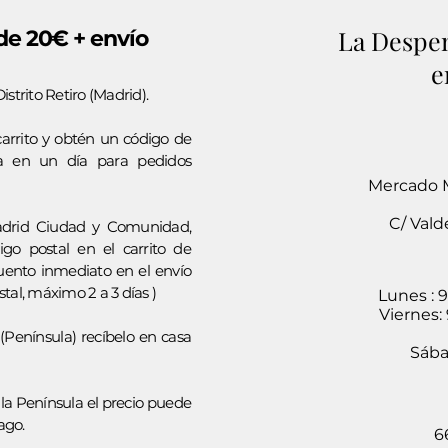
La Despe
e 20€ + envío
e
strito Retiro (Madrid).
carrito y obtén un código de
a en un día para pedidos
Mercado M
C/ Vald
adrid Ciudad y Comunidad,
igo postal en el carrito de
ento inmediato en el envío
tal, máximo 2 a 3 días )
Lunes : 9
Viernes: 
(Península) recíbelo en casa
​Sába
 la Península el precio puede
ago.
6