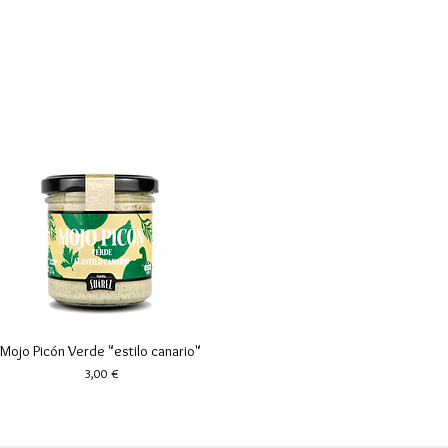
Mojo Picón Verde "estilo canario"
Vista rápida
Precio
3,00 €