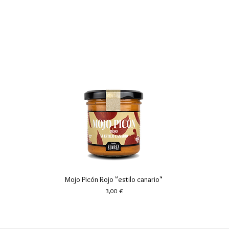
Mojo Picón Rojo "estilo canario"
Vista rápida
Precio
3,00 €