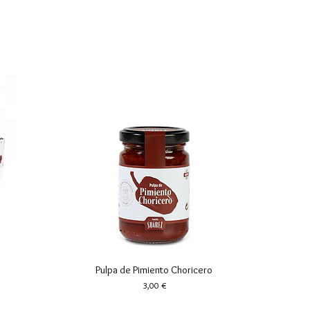
Pulpa de Pimiento Choricero
Vista rápida
Precio
3,00 €